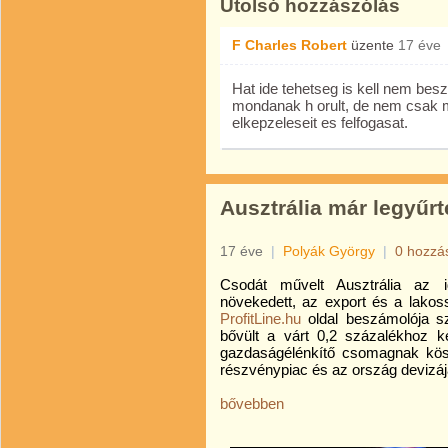
Utolsó hozzászólás
F Charles Robert
üzente
17 éve
Hat ide tehetseg is kell nem besz
mondanak h orult, de nem csak 
elkepzeleseit es felfogasat.
Ausztrália már legyűrt
17 éve
|
Polyák György
|
0 hozzá
Csodát művelt Ausztrália az 
növekedett, az export és a lakos
ProfitLine.hu
oldal beszámolója s
bővült a várt 0,2 százalékhoz ké
gazdaságélénkítő csomagnak kös
részvénypiac és az ország devizáj
bővebben