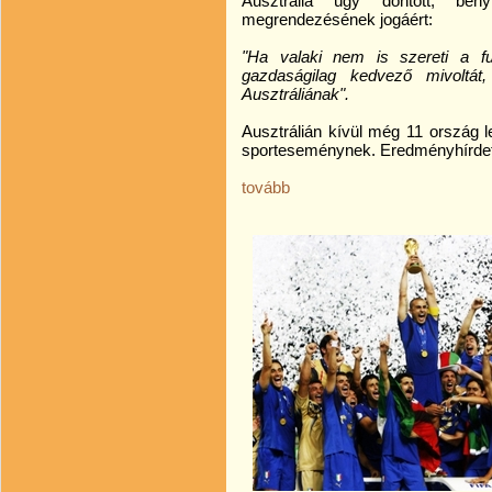
Ausztrália úgy döntött, beny
megrendezésének jogáért:
"Ha valaki nem is szereti a fu
gazdaságilag kedvező mivoltát,
Ausztráliának".
Ausztrálián kívül még 11 ország 
sporteseménynek. Eredményhírdet
tovább