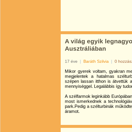
A világ egyik legnagyo
Ausztráliában
17 éve
|
Baráth Szilvia
|
0 hozzás
Mikor gyerek voltam, gyakran men
megjelentek a hatalmas széltur
szépen lassan itthon is átvettük
mennyiséggel. Legalábbis így tudo
A szélfarmok leginkább Európában
most ismerkednek a technológiáv
park.Pedig a szélturbinák működtet
áramot.