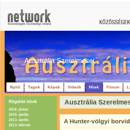
Ausztrália Szerelmesei
Nyitó
Tagok
Képek
Videók
Hírek
Fórum
L
Ausztrália Szerelmese
Régebbi hírek
2026. június
2015. április
2013. április
A Hunter-völgyi borvi
2013. február