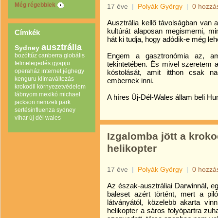
Még régebbiek
17 éve
|
Polyák György
|
0 hozzá
Ausztrália kellő távolságban van
kultúrát alaposan megismerni, min
Címkék
hát ki tudja, hogy adódik-e még leh
ausztrália
Sydney
Engem a gasztronómia az, am
bozóttűz
canberra
globális
felmelegedés
gyapju
tekintetében. És mivel szeretem 
operaház
internet
jéghegy
kóstolását, amit itthon csak n
kenguru
klímaváltozás
embernek inni.
krokodil
környezetvédelem
lábnyom
mexikó
michael
A híres Új-Dél-Wales állam beli Hun
jackson
nemzeti park
sertésinfluenza
sydney
vihar
új dél wales
Izgalomba jött a krokod
helikopter
17 éve
|
Polyák György
|
0 hozzá
Az észak-ausztráliai Darwinnál, eg
baleset azért történt, mert a pi
látványától, közelebb akarta vi
helikopter a sáros folyópartra zuh