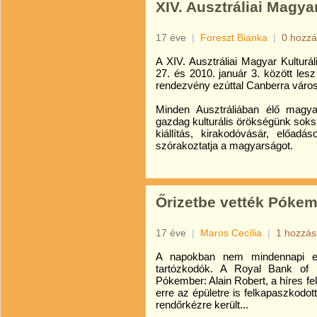
XIV. Ausztráliai Magya
17 éve
|
Foreszt Bianka
|
0 hozzá
A XIV. Ausztráliai Magyar Kultur
27. és 2010. január 3. között les
rendezvény ezúttal Canberra váro
Minden Ausztráliában élő magyar
gazdag kulturális örökségünk soks
kiállítás, kirakodóvásár, előa
szórakoztatja a magyarságot.
Őrizetbe vették Pókem
17 éve
|
Maros Cecília
|
1 hozzás
A napokban nem mindennapi es
tartózkodók. A Royal Bank of S
Pókember: Alain Robert, a híres fel
erre az épületre is felkapaszkodot
rendőrkézre került...