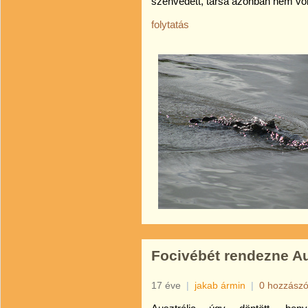
szenvedett, társa azonban nem vol
folytatás
Focivébét rendezne Au
17 éve
|
jakab ármin
|
0 hozzászó