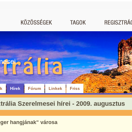
mesei
ók
Hírek
Fórum
Linkek
Friss
trália Szerelmesei hírei - 2009. augusztus
nger hangjának" városa