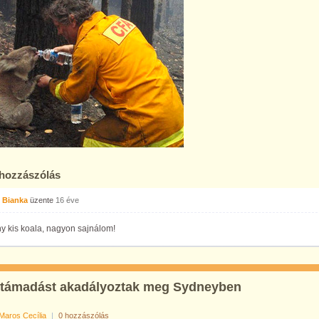
 hozzászólás
 Bianka
üzente
16 éve
y kis koala, nagyon sajnálom!
rtámadást akadályoztak meg Sydneyben
Maros Cecília
|
0 hozzászólás