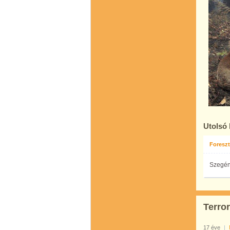
Utolsó
Foreszt
Szegén
Terro
17 éve
|