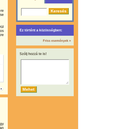
-re
ése
rül
Ez történt a közösségben:
tos
kre
Friss események »
Szólj hozzá te is!
egy
ian