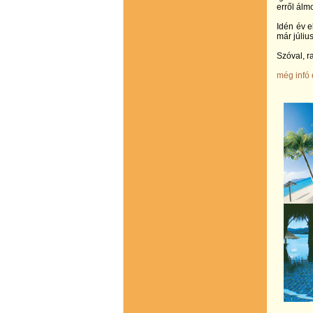
erről álm
Idén év e
már júliu
Szóval, r
még infó 