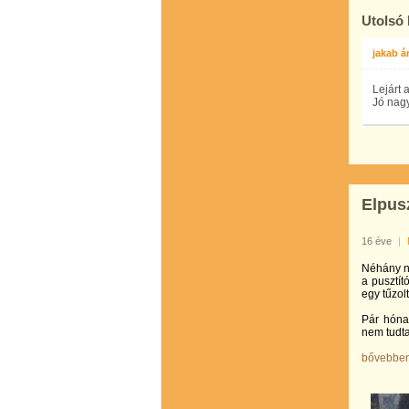
Utolsó
jakab á
Lejárt 
Jó nag
Elpusz
16 éve
|
Néhány na
a pusztít
egy tűzol
Pár hóna
nem tudtak
bővebbe