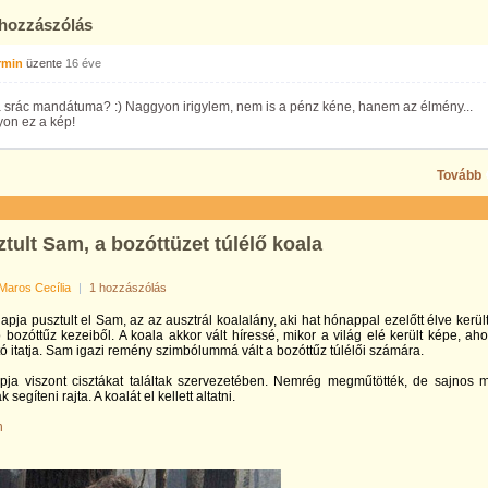
 hozzászólás
rmin
üzente
16 éve
a srác mandátuma? :) Naggyon irigylem, nem is a pénz kéne, hanem az élmény...
yon ez a kép!
Tovább
tult Sam, a bozóttüzet túlélő koala
Maros Cecília
|
1 hozzászólás
pja pusztult el Sam, az az ausztrál koalalány, aki hat hónappal ezelőtt élve került
ó bozóttűz kezeiből. A koala akkor vált híressé, mikor a világ elé került képe, ah
tó itatja. Sam igazi remény szimbólummá vált a bozóttűz túlélői számára.
pja viszont cisztákat találtak szervezetében. Nemrég megműtötték, de sajnos 
 segíteni rajta. A koalát el kellett altatni.
n