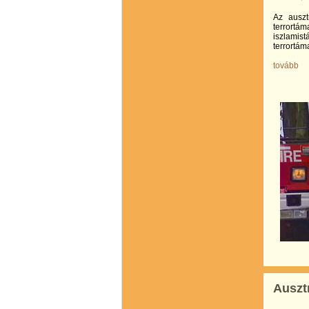
Az auszt
terrortá
iszlamist
terrortám
tovább
Ausztr