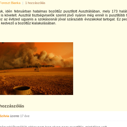
Foreszt Bianka
|
1 hozzászólás
uk, idén februárban hatalmas bozóttűz pusztított Ausztráliában, mely 173 halá
 is követelt. Ausztrál tisztségviselők szerint jövő nyáron még ennél is pusztítóbb 
ez az évtized ugyanis a szokásosnál jóval szárazabb évszakokat tartogat. Ez pe
 kedvező a bozóttűz kialakulásában.
 hozzászólás
Szilvia
üzente
17 éve