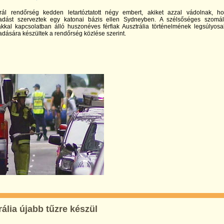
rál rendőrség kedden letartóztatott négy embert, akiket azzal vádolnak, h
madást szerveztek egy katonai bázis ellen Sydneyben. A szélsőséges szomál
ákkal kapcsolatban álló huszonéves férfiak Ausztrália történelmének legsúlyos
adására készültek a rendőrség közlése szerint.
ália újabb tűzre készül