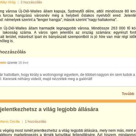
Mályi Virág
|
2 hozzászólás
ng városa Új-Dél-Walles állam kapuja, Sydneytől délre, attól mindössze 80 km
 A furcsa hangzású városnév még a helybeli őslakos nyelvből ered. Jelent
d: némelyek szerint a "tenger hangja", mások szerint "nagy hallakoma".
n Új-Dél-Walles állam harmadik legnagyobb városa. Mindössze 263 000 fő kö
lakosság száma. A város igen jelentős az ország számára: egyrészt fon
ti terület, másrészt ipari és bányászati szempontból is jó híre van már régi idő
őleg is.
 hozzászólás
rmin
üzente
16 éve
ár hallottam, hogy király a wollongongi egyetem, de többet nagyon én sem tudok a
l. Keresek néhány videót, majd nézzétek meg a galériát!
Tovább
jelentkezhetsz a világ legjobb állására
Maros Cecília
|
1 hozzászólás
 végéig most ismét jelentkezhetsz a világ legjobb állására, mely nem más, mint 
tékony marketingezés a térsék turisztikai fellendítésére. Azt hiszem, mindanny