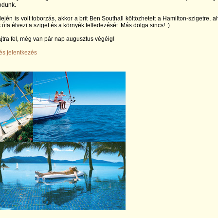
odunk.
lején is volt toborzás, akkor a brit Ben Southall költözhetett a Hamilton-szigetre, a
s óta élvezi a sziget és a környék felfedezését. Más dolga sincs! :)
ajtra fel, még van pár nap augusztus végéig!
és jelentkezés