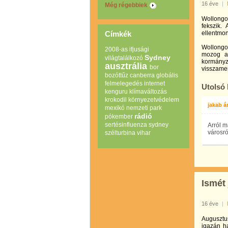
16 éve
|
Még régebbiek
Wollongo
fekszik.
Címkék
ellentmon
Wollongo
2008-as ifjusági
mozog a 
Sydney
világtalálkozó
kormányza
ausztrália
bor
visszamen
bozóttűz
canberra
globális
felmelegedés
internet
Utolsó
kenguru
klímaváltozás
krokodil
környezetvédelem
jakab á
mexikó
nemzeti park
rádió
pókember
sertésinfluenza
sydney
Arról m
városró
szélturbina
vihar
Ismét 
16 éve
|
Augusztus
igazán ha