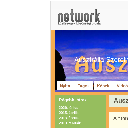
Ausztrália Szerel
Nyitó
Tagok
Képek
Vide
Ausz
Régebbi hírek
2026. június
2015. április
A "te
2013. április
2013. február