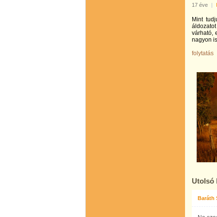
17 éve
|
Mint tudj
áldozatot
várható, 
nagyon is
folytatás
Utolsó
Baráth 