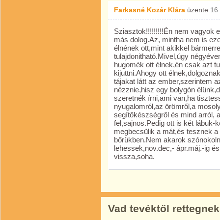
Farkasné Kozár Klára
üzente
16
Sziasztok!!!!!!!!!Én nem vagyok e
más dolog.Az, mintha nem is ez
élnének ott,mint akikkel bármerre
tulajdonitható.Mivel,úgy négyéve
hugomék ott élnek,én csak azt t
kijuttni.Ahogy ott élnek,dolgoz
tájakat látt az ember,szerintem 
nézznie,hisz egy bolygón élünk,
szeretnék írni,ami van,ha tisztes
nyugalomról,az örömről,a mosoly
segítőkészségről és mind arról,
fel,sajnos.Pedig ott is két lábu
megbecsülik a mát,és tesznek a h
bőrükben.Nem akarok szónokolni,
lehessek,nov.dec,- ápr.máj.-ig és
vissza,soha.
Vad tevéktől rettegnek