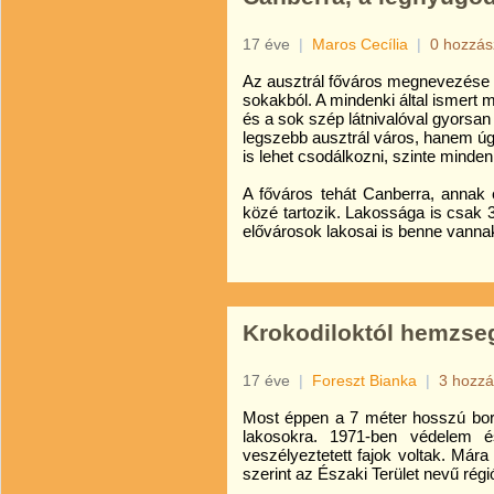
17 éve
|
Maros Cecília
|
0 hozzás
Az ausztrál főváros megnevezése a
sokakból. A mindenki által ismert 
és a sok szép látnivalóval gyorsan
legszebb ausztrál város, hanem úg
is lehet csodálkozni, szinte minden
A főváros tehát Canberra, annak
közé tartozik. Lakossága is csak
elővárosok lakosai is benne vanna
Krokodiloktól hemzseg
17 éve
|
Foreszt Bianka
|
3 hozzá
Most éppen a 7 méter hosszú bord
lakosokra. 1971-ben védelem és
veszélyeztetett fajok voltak. Má
szerint az Északi Terület nevű régi