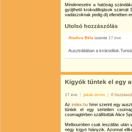
Mindenesetre a hatóság szándákáb
gyűjthető krokodiltojások számát 3
vadászoknak pedig díj ellenében e
Utolsó hozzászólás
Aladics Béla
üzente
17 éve
Ausztráliában a krokodilok.Turis
Kígyók tűntek el egy 
17 éve
|
jakab ármin
|
0 hozzászó
Az
index.hu
hírei szerint egy auszt
tűntek el egy sértetlen csomagb
csomagtérben szállították Alice Sp
Melbournben csak leszállás után 
négy kígyó hiányzik. Azonnal ellk