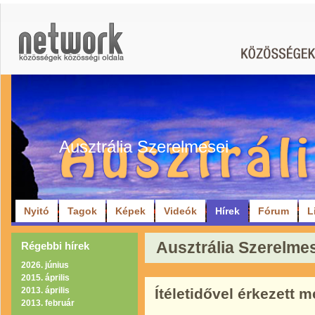
Ausztrália Szerelmesei
Nyitó
Tagok
Képek
Videók
Hírek
Fórum
L
Ausztrália Szerelmese
Régebbi hírek
2026. június
2015. április
2013. április
Ítéletidővel érkezett m
2013. február