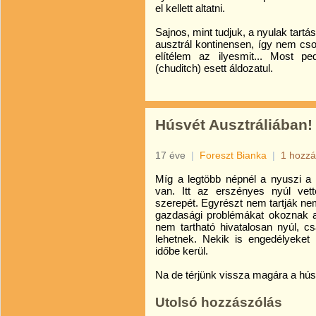
el kellett altatni.
Sajnos, mint tudjuk, a nyulak tar
ausztrál kontinensen, így nem cso
elítélem az ilyesmit... Most pe
(chuditch) esett áldozatul.
Húsvét Ausztráliában!
17 éve
|
Foreszt Bianka
|
1 hozzá
Míg a legtöbb népnél a nyuszi a 
van. Itt az erszényes nyúl vet
szerepét. Egyrészt nem tartják ne
gazdasági problémákat okoznak a 
nem tartható hivatalosan nyúl, c
lehetnek. Nekik is engedélyeket 
időbe kerül.
Na de térjünk vissza magára a hús
Utolsó hozzászólás