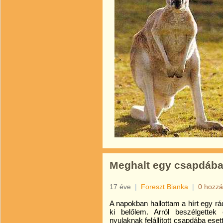
Meghalt egy csapdába
17 éve
|
Foreszt Bianka
|
0 hozzá
A napokban hallottam a hírt egy rá
ki belőlem. Arról beszélgette
nyulaknak felállított csapdába ese