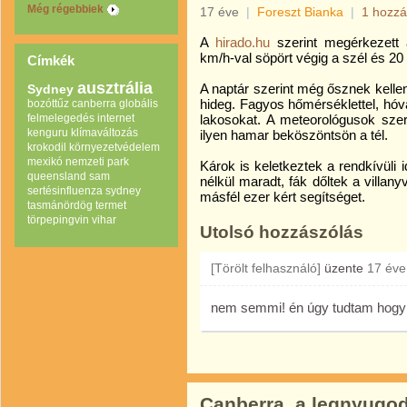
Még régebbiek
17 éve
|
Foreszt Bianka
|
1 hozzá
A
hirado.hu
szerint megérkezett 
km/h-val söpört végig a szél és 20
Címkék
ausztrália
A naptár szerint még ősznek kellen
Sydney
hideg. Fagyos hőmérséklettel, hóva
bozóttűz
canberra
globális
felmelegedés
internet
lakosokat. A meteorológusok szer
kenguru
klímaváltozás
ilyen hamar beköszöntsön a tél.
krokodil
környezetvédelem
mexikó
nemzeti park
Károk is keletkeztek a rendkívüli 
queensland
sam
nélkül maradt, fák dőltek a villany
sertésinfluenza
sydney
másfél ezer kért segítséget.
tasmánördög
termet
törpepingvin
vihar
Utolsó hozzászólás
[Törölt felhasználó]
üzente
17 éve
nem semmi! én úgy tudtam hogy a
Canberra, a legnyugo