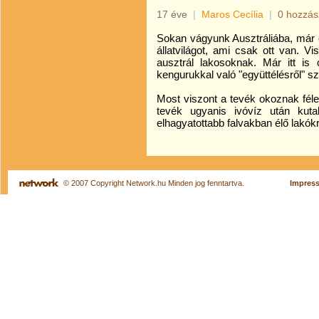
17 éve
|
Maros Cecília
|
0 hozzás
Sokan vágyunk Ausztráliába, már c
állatvilágot, ami csak ott van. 
ausztrál lakosoknak. Már itt is
kengurukkal való "együttélésről" szó
Most viszont a tevék okoznak féle
tevék ugyanis ivóvíz után kut
elhagyatottabb falvakban élő lakókr
© 2007 Copyright Network.hu Minden jog fenntartva.
Impres