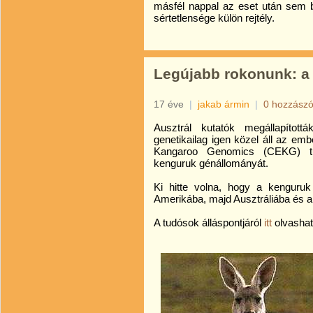
másfél nappal az eset után sem 
sértetlensége külön rejtély.
Legújabb rokonunk: a
17 éve
|
jakab ármin
|
0 hozzászó
Ausztrál kutatók megállapított
genetikailag igen közel áll az emb
Kangaroo Genomics (CEKG) tud
kenguruk génállományát.
Ki hitte volna, hogy a kenguruk 
Amerikába, majd Ausztráliába és a 
A tudósok álláspontjáról
itt
olvashat