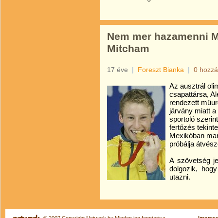
Nem mer hazamenni M
Mitcham
17 éve
|
Foreszt Bianka
|
0 hozzá
Az ausztrál ol
csapattársa, A
rendezett műur
járvány miatt 
sportoló szerin
fertőzés tekint
Mexikóban mara
próbálja átvésze
A szövetség je
dolgozik, hogy
utazni.