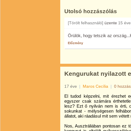
Utolsó hozzászólás
[Törölt felhasználó]
üzente
15 éve
Örülök, hogy tetszik az ország...
Előzmény
Kengurukat nyilazott e
17 éve
|
Maros Cecília
|
0 hozzás
El tudod képzelni, mit érezhet e
egyszer csak számára érthetetle
lesz? Ezt ő nyilván nem is érti,
sokunkat - mélységesen felhábor
állatot, aki ráadásul mit sem vétett
Nos, Ausztráliában pontosan ez t
kengurut is eltalált nyílvesszőj