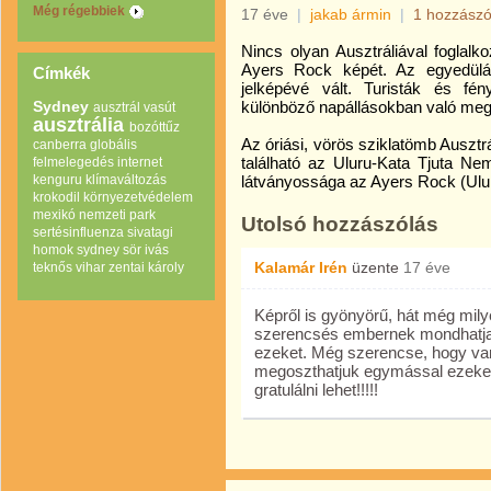
Még régebbiek
17 éve
|
jakab ármin
|
1 hozzászó
Nincs olyan Ausztráliával foglal
Ayers Rock képét. Az egyedülál
Címkék
jelképévé vált. Turisták és fén
Sydney
különböző napállásokban való megv
ausztrál vasút
ausztrália
bozóttűz
Az óriási, vörös sziklatömb Ausztr
canberra
globális
található az Uluru-Kata Tjuta Ne
felmelegedés
internet
kenguru
klímaváltozás
látványossága az Ayers Rock (Ulur
krokodil
környezetvédelem
mexikó
nemzeti park
Utolsó hozzászólás
sertésinfluenza
sivatagi
homok
sydney
sör ivás
Kalamár Irén
üzente
17 éve
teknős
vihar
zentai károly
Képről is gyönyörű, hát még mily
szerencsés embernek mondhatja 
ezeket. Még szerencse, hogy van
megoszthatjuk egymással ezeket
gratulálni lehet!!!!!