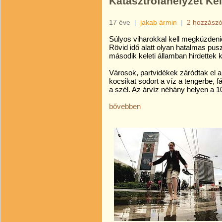
Katasztrófahelyzet Ke
17 éve
|
jakab ármin
|
2 hozzászó
Súlyos viharokkal kell megküzdeni
Rövid idő alatt olyan hatalmas pusz
második keleti államban hirdettek k
Városok, partvidékek záródtak el a 
kocsikat sodort a víz a tengerbe, fá
a szél. Az árvíz néhány helyen a 1
bővebben