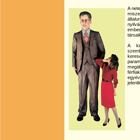
A nete
misze
általu
nyilv
ember
társai
A kü
szem
kere
para
megál
férfi
egyé
jelen