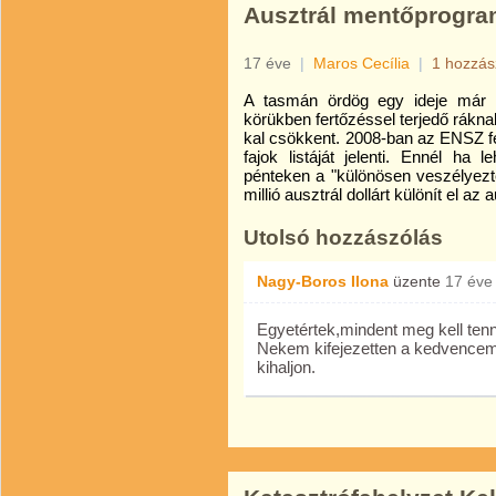
Ausztrál mentőprogra
17 éve
|
Maros Cecília
|
1 hozzás
A tasmán ördög egy ideje már fe
körükben fertőzéssel terjedő rákn
kal csökkent. 2008-ban az ENSZ fel
fajok listáját jelenti. Ennél ha
pénteken a "különösen veszélyezte
millió ausztrál dollárt különít el 
Utolsó hozzászólás
Nagy-Boros Ilona
üzente
17 éve
Egyetértek,mindent meg kell tenn
Nekem kifejezetten a kedvencem i
kihaljon.