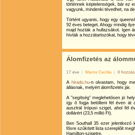
történnek képtelenségek, bár ez 
vagyunk, mindenki tévedhet, na de.
Történt ugyanis, hogy egy queensl
92 éves beteget. Ahogy mindig ilye
majd hozták a hullazsákot. Igen á
hívták a hozzátartozókat, hogy téve
Álomfizetés az álomm
17 éve
|
Maros Cecília
|
0 hozzás
A
hirado.hu
-n olvastam, hogy meg
állásnak, melyért álomfizetés jár.
A "segítség" meglehetősen jó hely
így ő fogja betölteni fél éven át
ausztrál trópusi sziget, ahol fél
dollárért (23,5 millió Ft).
Ben Southall 35 ezer jelentkező 
fősre szűkített lista szereplőit m
Hamilton-szigetre.