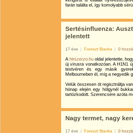
farán találta el, így komolyabb sér
Sertésinfluenza: Auszt
jelentett
17 éve
|
Foreszt Bianka
|
0 hozzá
A
hirszerzo.hu
oldal jelentette, hog
új vírusra vonatkozóan. A H1N1 új
testvéren és egy másik gyerek
Melbourneben él, míg a negyedik 
Velük összesen öt regisztráltja va
hónap elején egy hölgynél bukka
tartózkodott. Szerencsére azóta m
Nagy termet, nagy kere
17 éve
|
Foreszt Bianka
|
0 hozzá