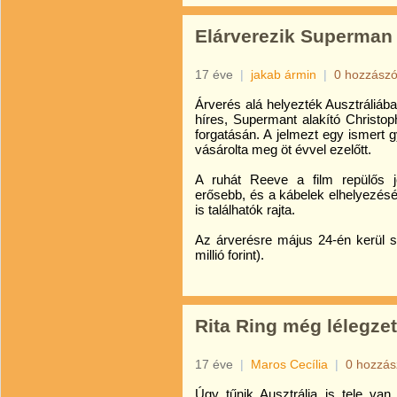
Elárverezik Superman 
17 éve
|
jakab ármin
|
0 hozzászó
Árverés alá helyezték Ausztráliáb
híres, Supermant alakító Christo
forgatásán. A jelmezt egy ismert gy
vásárolta meg öt évvel ezelőtt.
A ruhát Reeve a film repülős je
erősebb, és a kábelek elhelyezésé
is találhatók rajta.
Az árverésre május 24-én kerül sor
millió forint).
Rita Ring még lélegzett
17 éve
|
Maros Cecília
|
0 hozzás
Úgy tűnik Ausztrália is tele va