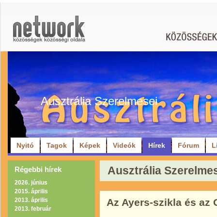
Ausztrália Szerelmesei
Nyitó
Tagok
Képek
Videók
Hírek
Fórum
L
Ausztrália Szerelmes
Régebbi hírek
2026. június
2015. április
2013. április
Az Ayers-szikla és az 
2013. február