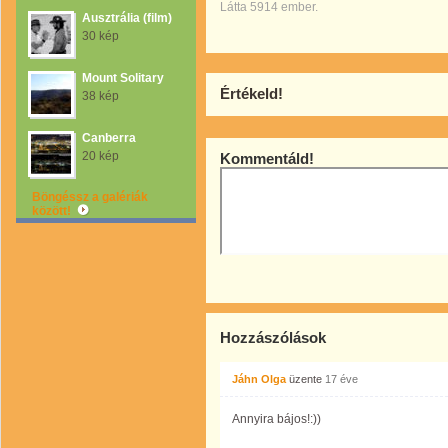
Látta 5914 ember.
Ausztrália (film)
30 kép
Mount Solitary
Értékeld!
38 kép
Canberra
20 kép
Kommentáld!
Böngéssz a galériák
között!
Hozzászólások
Jáhn Olga
üzente
17 éve
Annyira bájos!:))