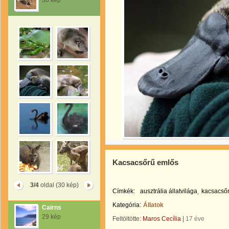
30 kép
Kacsacsőrű emlős
3/4
oldal (30 kép)
Címkék:
ausztrália állatvilága
kacsacső
Kategória:
Állatok
Cairns
29 kép
Feltöltötte:
Maros Cecília
|
17 éve