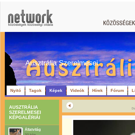
Ausztrália Szerelmesei
Nyitó
Tagok
Képek
Videók
Hírek
Fórum
L
AUSZTRÁLIA
Di
SZERELMESEI
KÉPGALÉRIÁI
Állatvilág