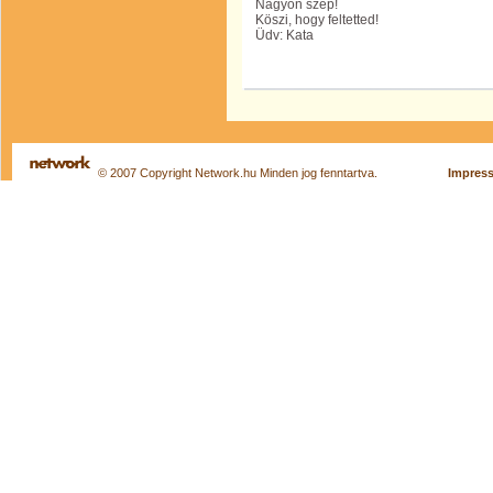
Nagyon szép!
Köszi, hogy feltetted!
Üdv: Kata
© 2007 Copyright Network.hu Minden jog fenntartva.
Impres