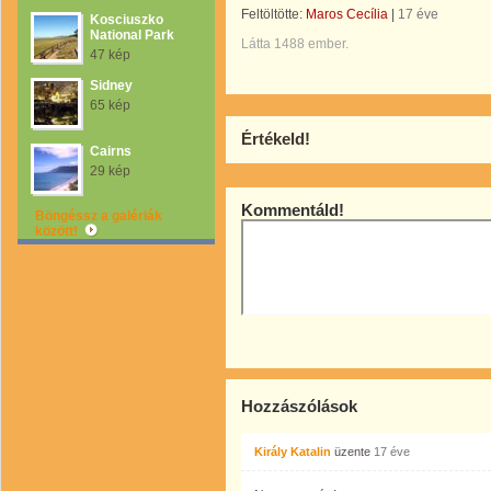
Feltöltötte:
Maros Cecília
|
17 éve
Kosciuszko
National Park
Látta 1488 ember.
47 kép
Sidney
65 kép
Értékeld!
Cairns
29 kép
Kommentáld!
Böngéssz a galériák
között!
Hozzászólások
Király Katalin
üzente
17 éve