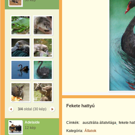
30 kép
Fekete hattyú
3/4
oldal (30 kép)
Adelaide
Címkék:
ausztrália állatvilága
fekete hat
12 kép
Kategória:
Állatok