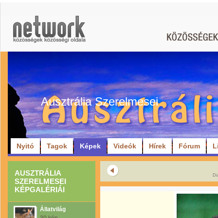
Ausztrália Szerelmesei
Nyitó
Tagok
Képek
Videók
Hírek
Fórum
L
AUSZTRÁLIA
Di
SZERELMESEI
KÉPGALÉRIÁI
Állatvilág