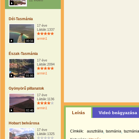
11 videó
Dél-Tasmánia
17 éve
Látták:1337
armin1
00:56
Észak-Tasmánia
17 éve
Látták:2094
armin1
01:00
Gyönyörű pillanatok
17 éve
Látták:1136
armin1
02:40
Leírás
Videó beágyazása
Hobart belvárosa
17 éve
Címkék:
ausztrália
tasmánia
tazmáni
Látták:1325