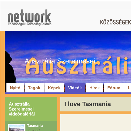
Ausztrália Szerelmesei
Nyitó
Tagok
Képek
Videók
Hírek
Fórum
L
I love Tasmania
Ausztrália
Szerelmesei
videógalériái
Tasmánia