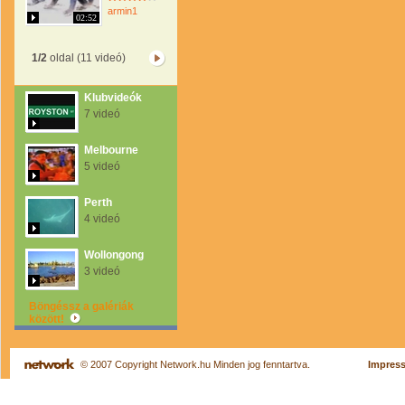
armin1
02:52
1/2
oldal (11 videó)
Klubvideók
7 videó
Melbourne
5 videó
Perth
4 videó
Wollongong
3 videó
Böngéssz a galériák
között!
© 2007 Copyright Network.hu Minden jog fenntartva.
Impres