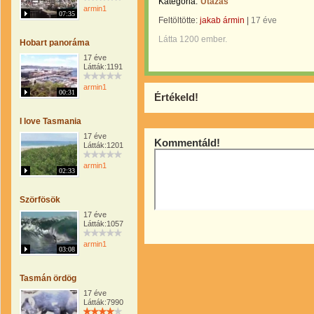
Kategória:
Utazás
armin1
07:35
Feltöltötte:
jakab ármin
|
17 éve
Látta 1200 ember.
Hobart panoráma
17 éve
Látták:1191
armin1
00:31
Értékeld!
I love Tasmania
17 éve
Kommentáld!
Látták:1201
armin1
02:33
Szörfösök
17 éve
Látták:1057
armin1
03:08
Tasmán ördög
17 éve
Látták:7990