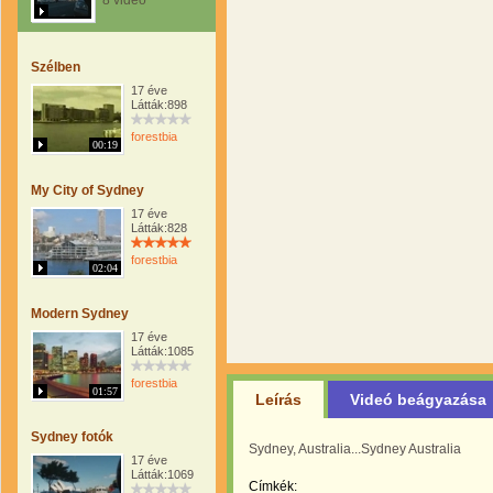
8 videó
Szélben
17 éve
Látták:898
forestbia
00:19
My City of Sydney
17 éve
Látták:828
forestbia
02:04
Modern Sydney
17 éve
Látták:1085
forestbia
01:57
Leírás
Videó beágyazása
Sydney fotók
Sydney, Australia...Sydney Australia
17 éve
Látták:1069
Címkék: