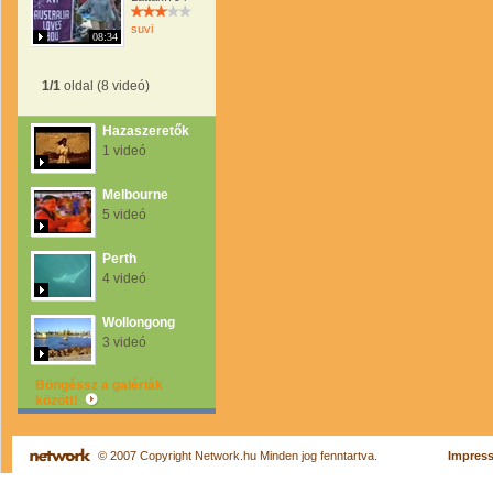
suvi
08:34
1/1
oldal (8 videó)
Hazaszeretők
1 videó
Melbourne
5 videó
Perth
4 videó
Wollongong
3 videó
Böngéssz a galériák
között!
© 2007 Copyright Network.hu Minden jog fenntartva.
Impres