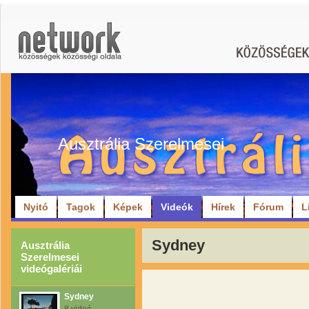
Ausztrália Szerelmesei
Nyitó
Tagok
Képek
Videók
Hírek
Fórum
L
Sydney
Ausztrália
Szerelmesei
videógalériái
Sydney