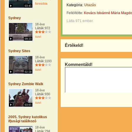
forestbia
Kategória:
Utazás
03:45
Feltöltötte:
Kovács Istvánné Mária Magdo
Sydney
Látta 971 ember.
18 éve
Látták:972
suvi
09:23
Értékeld!
Sydney Sites
18 éve
Látták:1193
Kommentáld!
suvi
02:58
Sydney Zombie Walk
18 éve
Látták:930
suvi
03:05
2005. Sydney katolikus
ifjusági találkozó
18 éve
Látták:794