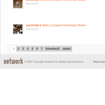
ausztralia 5
(kép)
,
Csongrád Közösségi Oldala
1
2
3
4
5
6
7
következő
utolsó
© 2007 Copyright Network.hu Minden jog fenntartva.
Impress