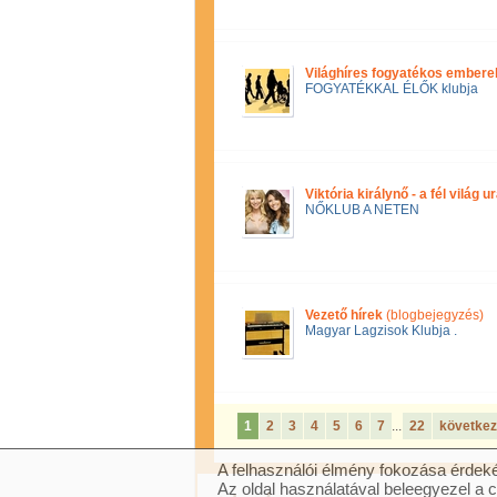
Világhíres fogyatékos emberek 
FOGYATÉKKAL ÉLŐK klubja
Viktória királynő - a fél világ u
NŐKLUB A NETEN
Vezető hírek
(blogbejegyzés)
Magyar Lagzisok Klubja .
1
2
3
4
5
6
7
...
22
követke
A felhasználói élmény fokozása érdeké
Az oldal használatával beleegyezel a 