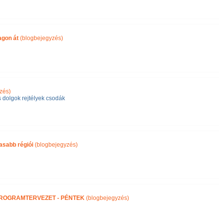
agon át
(blogbejegyzés)
zés)
 dolgok rejtélyek csodák
asabb régiói
(blogbejegyzés)
 PROGRAMTERVEZET - PÉNTEK
(blogbejegyzés)