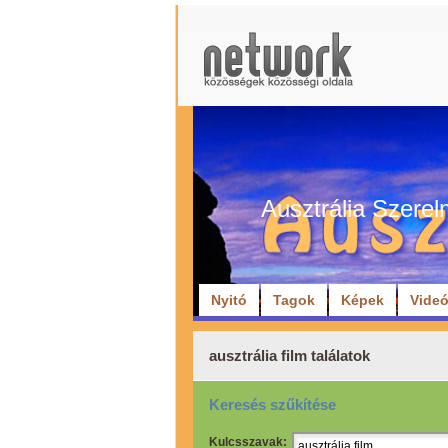
Ausztrália Szerel
Nyitó
Tagok
Képek
Vide
ausztrália film találatok
Keresés szűkítése
Kulcsszavak: