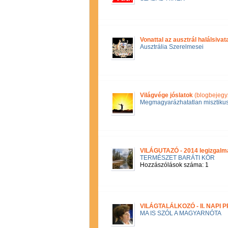
Vonattal az ausztrál halálsivat
Ausztrália Szerelmesei
Világvége jóslatok
(blogbejegy
Megmagyarázhatatlan misztikus
VILÁGUTAZÓ - 2014 legizgalm
TERMÉSZET BARÁTI KÖR
Hozzászólások száma: 1
VILÁGTALÁLKOZÓ - II. NAPI
MA IS SZÓL A MAGYARNÓTA