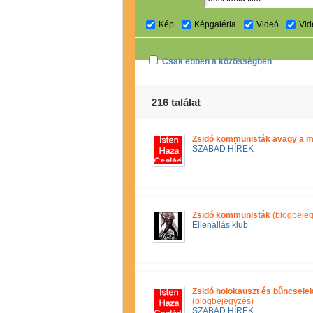
Kép
Képgaléria
Videó
Vid
Csak ebben a közösségben
216 találat
Zsidó kommunisták avagy a 
SZABAD HÍREK
Zsidó kommunisták
(blogbejeg
Ellenállás klub
Zsidó holokauszt és bűncsele
(blogbejegyzés)
SZABAD HÍREK