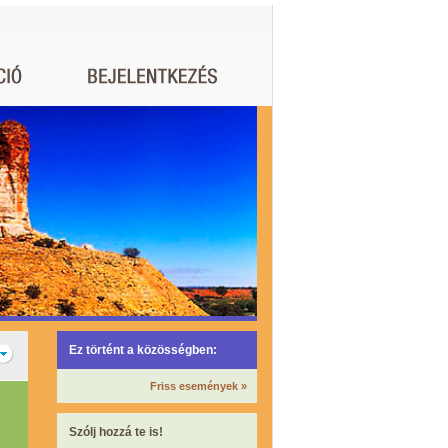
Ez történt a közösségben:
Friss események »
Szólj hozzá te is!