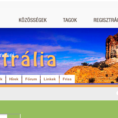
mesei
ók
Hírek
Fórum
Linkek
Friss