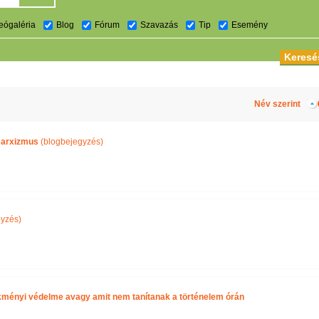
eógaléria
Blog
Fórum
Szavazás
Tip
Esemény
Név szerint
marxizmus
(blogbejegyzés)
yzés)
kményi védelme avagy amit nem tanítanak a történelem órán