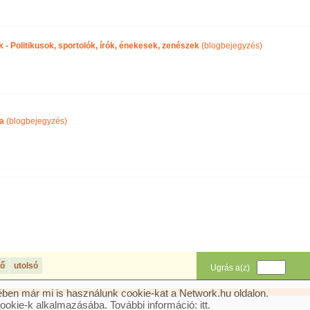
- Politikusok, sportolók, írók, énekesek, zenészek
(blogbejegyzés)
ra
(blogbejegyzés)
ző
utolsó
Ugrás a(z)
oldalra
ben már mi is használunk cookie-kat a Network.hu oldalon.
cookie-k alkalmazásába. További információ:
itt
.