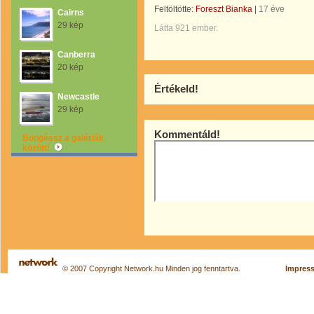
Feltöltötte:
Foreszt Bianka
|
17 éve
Cairns
29 kép
Látta 921 ember.
Canberra
20 kép
Értékeld!
Newcastle
29 kép
Kommentáld!
Böngéssz a galériák
között!
© 2007 Copyright Network.hu Minden jog fenntartva.
Impres