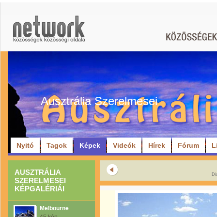
Ausztrália Szerelmesei
Nyitó
Tagok
Képek
Videók
Hírek
Fórum
L
AUSZTRÁLIA
Di
SZERELMESEI
KÉPGALÉRIÁI
Melbourne