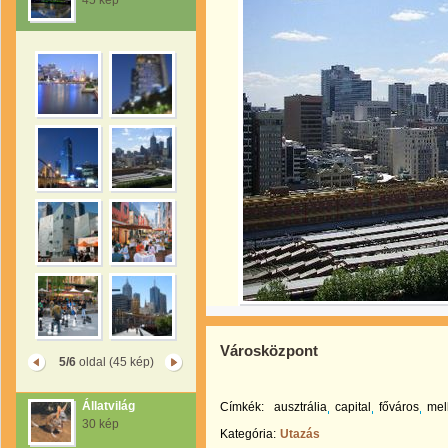
45 kép
Városközpont
5/6
oldal (45 kép)
Állatvilág
Címkék:
ausztrália
capital
főváros
mel
30 kép
Kategória:
Utazás