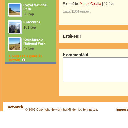
Feltöltötte:
Maros Cecília
|
17 éve
Royal National
Park
Látta 1164 ember.
30 kép
Katoomba
101 kép
Értékeld!
Kosciuszko
National Park
47 kép
Kommentáld!
Böngéssz a galériák
között!
© 2007 Copyright Network.hu Minden jog fenntartva.
Impres