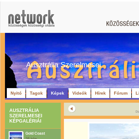
Ausztrália Szerelmesei
Nyitó
Tagok
Képek
Videók
Hírek
Fórum
L
AUSZTRÁLIA
Di
SZERELMESEI
KÉPGALÉRIÁI
Gold Coast