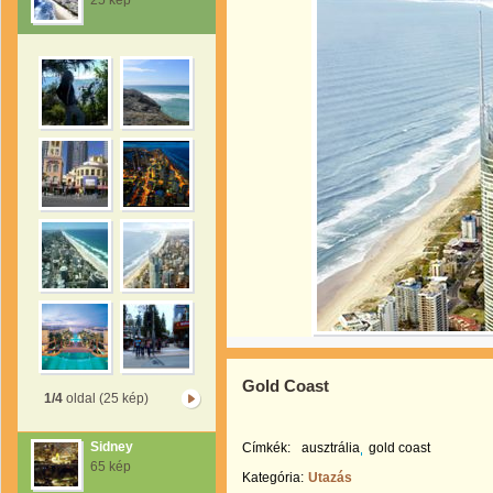
25 kép
Gold Coast
1/4
oldal (25 kép)
Sidney
Címkék:
ausztrália
gold coast
65 kép
Kategória:
Utazás