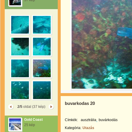
37 kép
buvarkodas 20
2/5
oldal (37 kép)
Gold Coast
Címkék:
ausztrália
buvárkodás
25 kép
Kategória:
Utazás