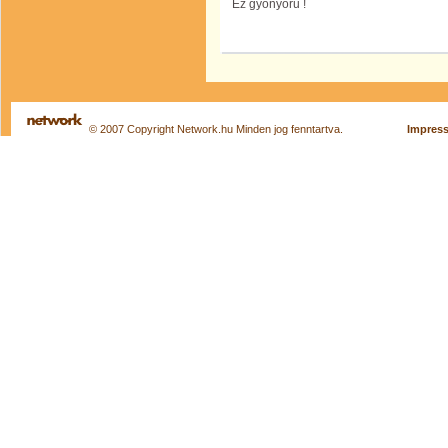
Ez gyönyörű !
© 2007 Copyright Network.hu Minden jog fenntartva.
Impres