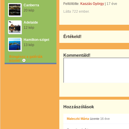
Feltöltötte:
Kaszás György
|
17 éve
Canberra
20 kép
Látta 722 ember.
Adelaide
12 kép
Értékeld!
Hamilton-sziget
13 kép
Kommentáld!
Böngéssz a galériák
között!
Hozzászólások
Maleczki Márta
üzente
16 éve