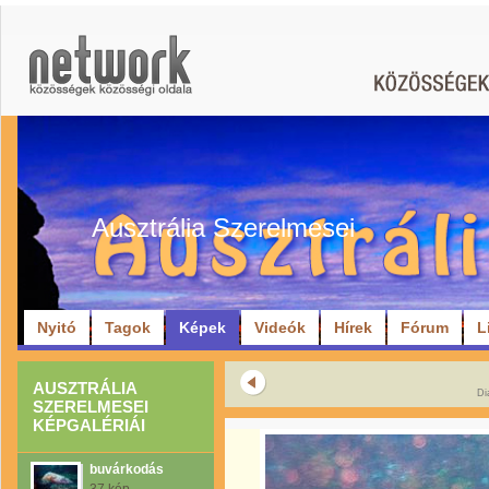
Ausztrália Szerelmesei
Nyitó
Tagok
Képek
Videók
Hírek
Fórum
L
AUSZTRÁLIA
Di
SZERELMESEI
KÉPGALÉRIÁI
buvárkodás