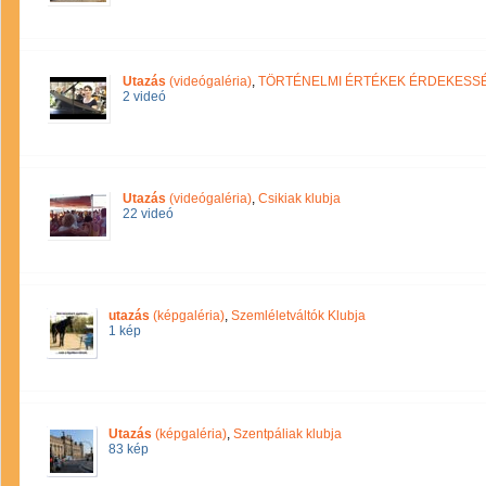
Utazás
(videógaléria)
,
TÖRTÉNELMI ÉRTÉKEK ÉRDEKESS
2 videó
Utazás
(videógaléria)
,
Csikiak klubja
22 videó
utazás
(képgaléria)
,
Szemléletváltók Klubja
1 kép
Utazás
(képgaléria)
,
Szentpáliak klubja
83 kép