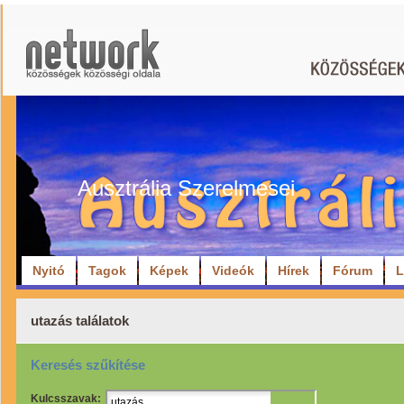
Ausztrália Szerelmesei
Nyitó
Tagok
Képek
Videók
Hírek
Fórum
L
utazás találatok
Keresés szűkítése
Kulcsszavak: