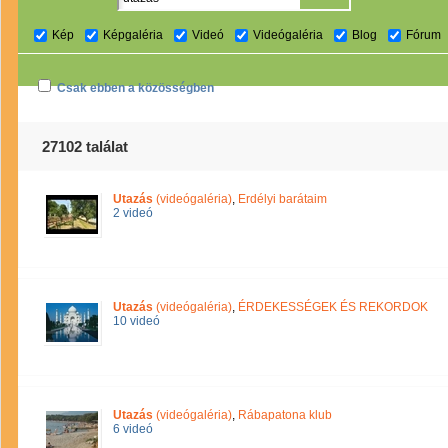
Kép
Képgaléria
Videó
Videógaléria
Blog
Fórum
Csak ebben a közösségben
27102 találat
Utazás
(videógaléria)
,
Erdélyi barátaim
2 videó
Utazás
(videógaléria)
,
ÉRDEKESSÉGEK ÉS REKORDOK
10 videó
Utazás
(videógaléria)
,
Rábapatona klub
6 videó