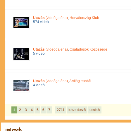
Utazás
(videógaléria)
,
Horvátország Klub
574 videó
Utazás
(videógaléria)
,
Családosok Közössége
5 videó
Utazás
(videógaléria)
,
A világ csodái
4 videó
1
2
3
4
5
6
7
...
2711
következő
utolsó