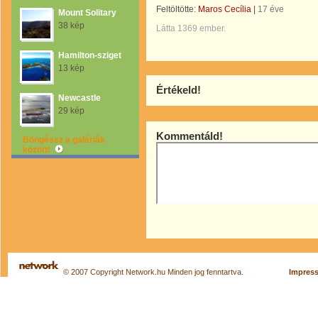
Feltöltötte:
Maros Cecília
|
17 éve
Mount Solitary
38 kép
Látta 1369 ember.
Hamilton-sziget
13 kép
Értékeld!
Newcastle
29 kép
Kommentáld!
Böngéssz a galériák
között!
© 2007 Copyright Network.hu Minden jog fenntartva.
Impres