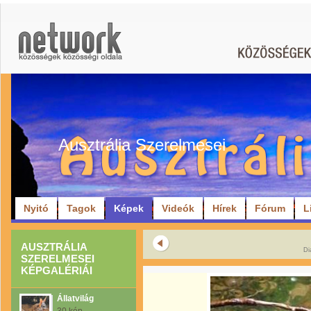
Ausztrália Szerelmesei
Nyitó
Tagok
Képek
Videók
Hírek
Fórum
L
AUSZTRÁLIA
Di
SZERELMESEI
KÉPGALÉRIÁI
Állatvilág