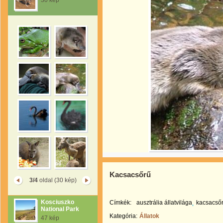
30 kép
Kacsacsőrű
3/4
oldal (30 kép)
Kosciuszko
Címkék:
ausztrália állatvilága
kacsacső
National Park
Kategória:
Állatok
47 kép