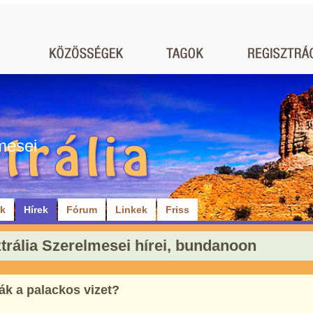
mesei
ók
Hírek
Fórum
Linkek
Friss
trália Szerelmesei hírei, bundanoon
ják a palackos vizet?