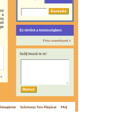
lmi
t a
nis
ből
ége
Ez történt a közösségben:
Friss események »
Szólj hozzá te is!
diaajánlat
Széchenyi Terv Pályázat
FAQ