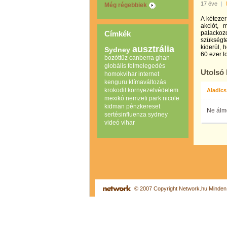
17 éve
|
Még régebbiek
A kéteze
akciót, 
Címkék
palackoz
szükségt
kiderül, 
ausztrália
Sydney
60 ezer t
bozóttűz
canberra
ghan
globális felmelegedés
Utolsó
homokvihar
internet
kenguru
klímaváltozás
krokodil
környezetvédelem
Aladics
mexikó
nemzeti park
nicole
kidman
pénzkereset
Ne álmd
sertésinfluenza
sydney
videó
vihar
© 2007 Copyright Network.hu Minden j