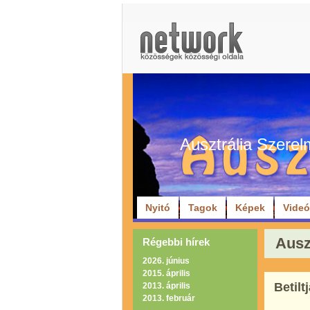
Ausztrália Szerel
Nyitó
Tagok
Képek
Vide
Ausz
Régebbi hírek
2026. június
2015. április
Betilt
2013. április
2013. február