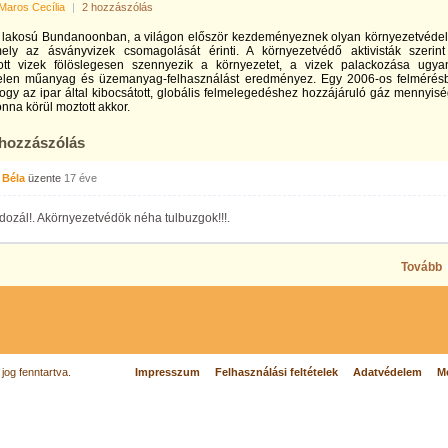
Maros Cecília
|
2 hozzászólás
r lakosú Bundanoonban, a világon először kezdeményeznek olyan környezetvéde
mely az ásványvizek csomagolását érinti. A környezetvédő aktivisták szerin
ott vizek fölöslegesen szennyezik a környezetet, a vizek palackozása ugya
elen műanyag és üzemanyag-felhasználást eredményez. Egy 2006-os felmérés
hogy az ipar által kibocsátott, globális felmelegedéshez hozzájáruló gáz mennyis
onna körül moztott akkor.
 hozzászólás
 Béla
üzente
17 éve
ozál!. Akörnyezetvédök néha tulbuzgok!!!.
Tovább
og fenntartva.
Impresszum
Felhasználási feltételek
Adatvédelem
Mé