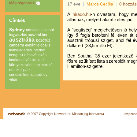
Még régebbiek
17 éve
|
Maros Cecília
|
0 hozzás
A
hirado.hu
-n olvastam, hogy meg
állásnak, melyért álomfizetés jár.
Címkék
Sydney
A "segítség" meglehetősen jó hely
adelaide
alkohol
így ő fogja betölteni fél éven át
fogyasztás
ausztrál bor
ausztrália
ausztrál trópusi sziget, ahol fél
bozóttűz
dollárért (23,5 millió Ft).
canberra
elefánt
globális
felmelegedés
internet
kenguru
klímaváltozás
Ben Southall 35 ezer jelentkező 
koalamedvék
krokodil
fősre szűkített lista szereplőit m
környezetvédelem
mexikó
Hamilton-szigetre.
nemzeti park
sertésinfluenza
sydney
vihar
© 2007 Copyright Network.hu Minden jog fenntartva.
Impres