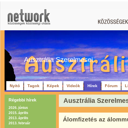
Ausztrália Szerelmesei
Nyitó
Tagok
Képek
Videók
Hírek
Fórum
L
Ausztrália Szerelmes
Régebbi hírek
2026. június
2015. április
2013. április
Álomfizetés az álomm
2013. február